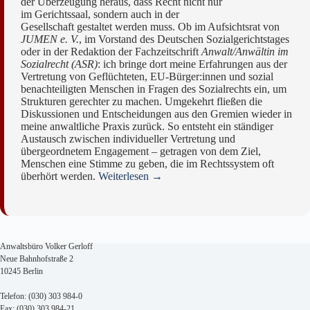
der Überzeugung heraus, dass Recht nicht nur
im Gerichtssaal, sondern auch in der
Gesellschaft gestaltet werden muss. Ob im Aufsichtsrat von
JUMEN e. V.
, im Vorstand des Deutschen Sozialgerichtstages
oder in der Redaktion der Fachzeitschrift
Anwalt/Anwältin im
Sozialrecht (ASR)
: ich bringe dort meine Erfahrungen aus der
Vertretung von Geflüchteten, EU-Bürger:innen und sozial
benachteiligten Menschen in Fragen des Sozialrechts ein, um
Strukturen gerechter zu machen. Umgekehrt fließen die
Diskussionen und Entscheidungen aus den Gremien wieder in
meine anwaltliche Praxis zurück. So entsteht ein ständiger
Austausch zwischen individueller Vertretung und
übergeordnetem Engagement – getragen von dem Ziel,
Menschen eine Stimme zu geben, die im Rechtssystem oft
überhört werden.
Weiterlesen →
Anwaltsbüro Volker Gerloff
Neue Bahnhofstraße 2
10245 Berlin
Telefon: (030) 303 984-0
Fax: (030) 303 984-21